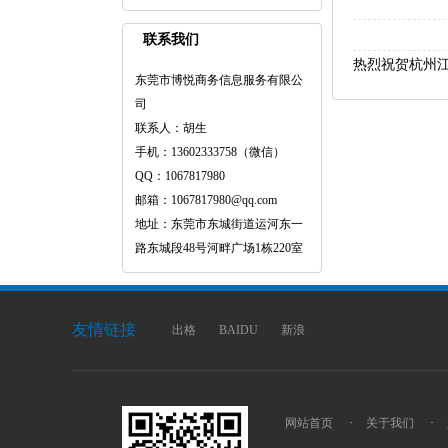
联系我们
热烈祝贺杭州
东莞市博悦商务信息服务有限公
司
联系人：胡生
手机：13602333758（微信）
QQ：1067817980
邮箱：1067817980@qq.com
地址：东莞市东城街道运河东一
路东城段48号河畔广场1栋220室
友情链接
出格
BAIDU
新浪
网站首页
·
关于我们
·