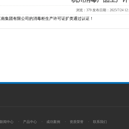
浏览：379 发布日期：2025/7/24 12:5
江南集团有限公司的消毒柜生产许可证扩类通过认证！
新闻中心
·
产品中心
·
成功案例
·
资质荣誉
·
联系我们